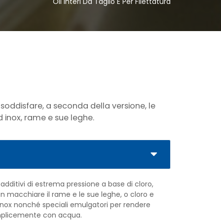
Oli Interi Da Taglio E Per Filettatura
 soddisfare, a seconda della versione, le
ed inox, rame e sue leghe.
dditivi di estrema pressione a base di cloro,
on macchiare il rame e le sue leghe, o cloro e
i inox nonché speciali emulgatori per rendere
emplicemente con acqua.