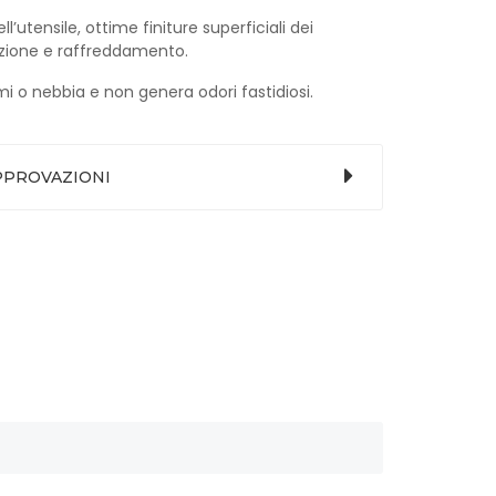
’utensile, ottime finiture superficiali dei
cazione e raffreddamento.
i o nebbia e non genera odori fastidiosi.
APPROVAZIONI