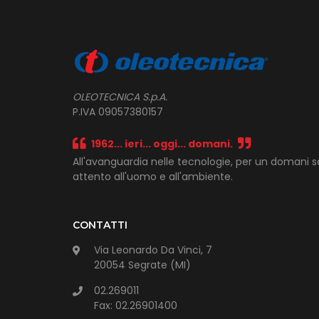
OLEOTECNICA S.p.A.
P.IVA 09057380157
1962... ieri... oggi... domani.
All'avanguardia nelle tecnologie, per un domani 
attento all'uomo e all'ambiente.
CONTATTI
Via Leonardo Da Vinci, 7
20054 Segrate (MI)
02.269011
Fax: 02.26901400