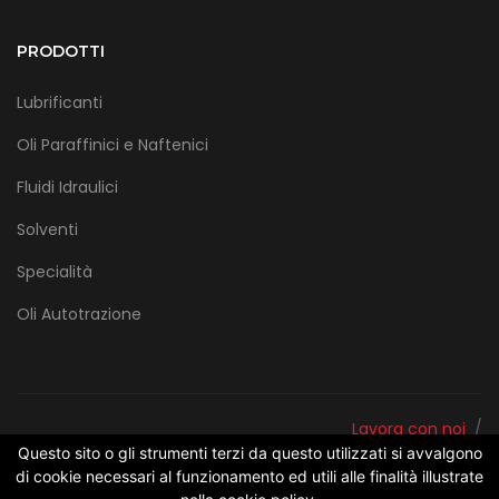
PRODOTTI
Lubrificanti
Oli Paraffinici e Naftenici
Fluidi Idraulici
Solventi
Specialità
Oli Autotrazione
/
Lavora con noi
©Copyright 2026 • Powered by
/
Privacy policy
Questo sito o gli strumenti terzi da questo utilizzati si avvalgono
Project Informatica
di cookie necessari al funzionamento ed utili alle finalità illustrate