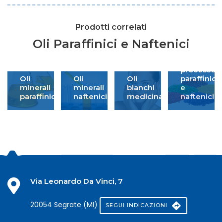
Prodotti correlati
Oli Paraffinici e Naftenici
Oli
da
processo
Oli
Oli
Oli
paraffinici
minerali
minerali
bianchi
e
paraffinici
naftenici
medicinali
naftenici
Via Leonardo Da Vinci, 7
20054 Segrate (MI)
SEGUI INDICAZIONI