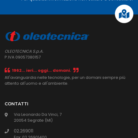
OLEOTECNICA S.p.A.
P.IVA 09057380157
1962... ieri... oggi... domani.
All'avanguardia nelle tecnologie, per un domani sempre più
attento all'uomo e all'ambiente.
CONTATTI
Via Leonardo Da Vinci, 7
20054 Segrate (MI)
02.269011
Fax: 02.26901400