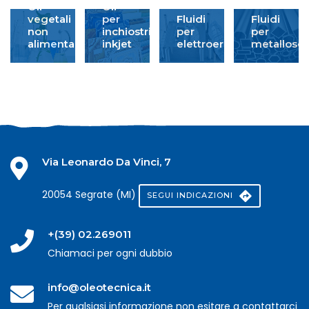
Oli
Oli
vegetali
per
Fluidi
Fluidi
non
inchiostri
per
per
alimentari
inkjet
elettroerosione
metallosco
Via Leonardo Da Vinci, 7
20054 Segrate (MI)
SEGUI INDICAZIONI
+(39) 02.269011
Chiamaci per ogni dubbio
info@oleotecnica.it
Per qualsiasi informazione non esitare a contattarci