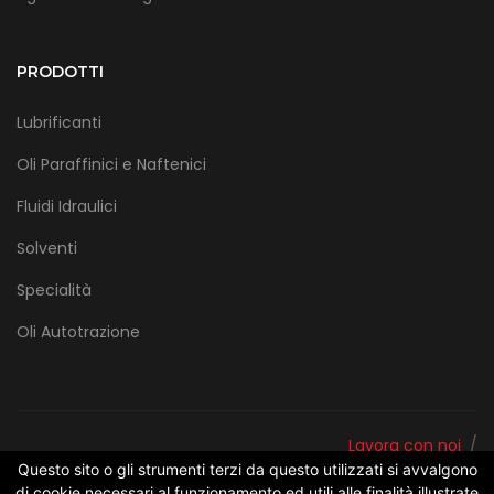
PRODOTTI
Lubrificanti
Oli Paraffinici e Naftenici
Fluidi Idraulici
Solventi
Specialità
Oli Autotrazione
/
Lavora con noi
©Copyright 2026 • Powered by
/
Privacy policy
Questo sito o gli strumenti terzi da questo utilizzati si avvalgono
Project Informatica
di cookie necessari al funzionamento ed utili alle finalità illustrate