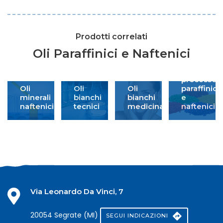
Prodotti correlati
Oli Paraffinici e Naftenici
Oli
da
processo
Oli
Oli
Oli
paraffinici
minerali
bianchi
bianchi
e
naftenici
tecnici
medicinali
naftenici
Via Leonardo Da Vinci, 7
20054 Segrate (MI)
SEGUI INDICAZIONI